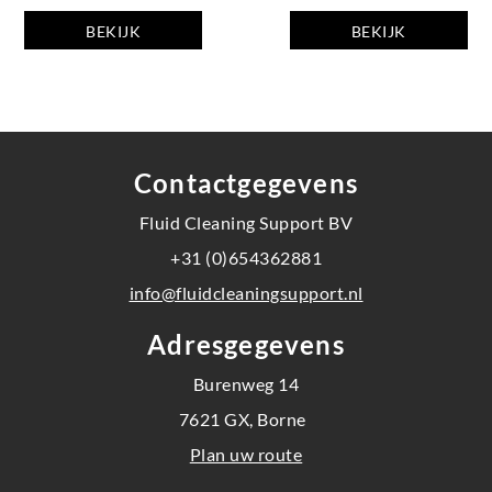
BEKIJK
BEKIJK
ADSORBER
OVERIGE
TM-RV
Contactgegevens
Fluid Cleaning Support BV
+31 (0)654362881
info@fluidcleaningsupport.nl
Adresgegevens
Burenweg 14
7621 GX, Borne
Plan uw route