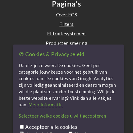
Pagina's
Over FCS
Filters
Filtratiesystemen
Producten smering
Lubecare
🍪 Cookies & Privacybeleid
Contact
Daar zijn ze weer: De cookies. Geef per
categorie jouw keuze voor het gebruik van
Privacy en Cookies
cookies aan. De cookies van Google Analytics
zijn volledig geanonimiseerd en daarom mogen
Privacyverklaring
wij die plaatsen zonder toestemming. Wil je de
Algemene voorwaarden
beste website ervaring? Vink dan alle vakjes
aan.
Meer informatie
Cookie-beleid
Selecteer welke cookies u wilt accepteren
Cookie instellingen aanpassen
Accepteer alle cookies