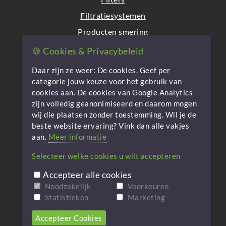
Filtratiesystemen
Producten smering
Lubecare
🍪 Cookies & Privacybeleid
Contact
Daar zijn ze weer: De cookies. Geef per
categorie jouw keuze voor het gebruik van
Privacy en Cookies
cookies aan. De cookies van Google Analytics
zijn volledig geanonimiseerd en daarom mogen
Privacyverklaring
wij die plaatsen zonder toestemming. Wil je de
Algemene voorwaarden
beste website ervaring? Vink dan alle vakjes
aan.
Meer informatie
Cookie-beleid
Selecteer welke cookies u wilt accepteren
Cookie instellingen aanpassen
Accepteer alle cookies
Noodzakelijk
Voorkeuren
Website gerealiseerd door
Statistieken
Marketing
Accepteer Cookies